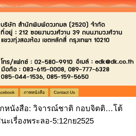
ogging by Wordpress | Theme by
typing wordpress themes
| Free Theme Provided By
free credit.
ดวงกมล,02-5809910
acebook
ภาพหนังสือ
Contact Us
กหนังสือ: วิจารณ์ชาติ กอบจิตติ…โต้
ศนะเรื่องพระลอ-5:12กย2525