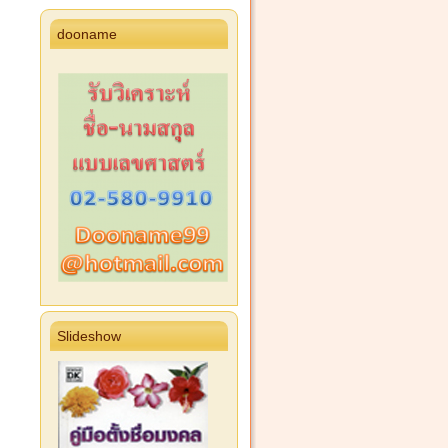
dooname
Slideshow